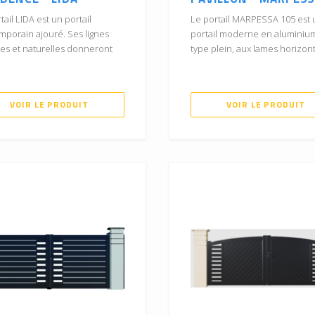
tail LIDA est un portail
Le portail MARPESSA 105 est 
mporain ajouré. Ses lignes
portail moderne en aluminiu
es et naturelles donneront
type plein, aux lames horizonta
VOIR LE PRODUIT
VOIR LE PRODUIT