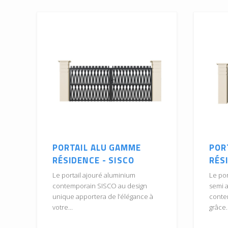
PORTAIL ALU GAMME
POR
RÉSIDENCE - SISCO
RÉS
Le portail ajouré aluminium
Le por
contemporain SISCO au design
semi 
unique apportera de l’élégance à
contem
votre...
grâce..