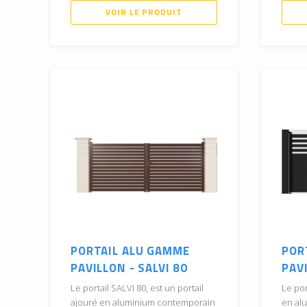
VOIR LE PRODUIT
PORTAIL ALU GAMME
POR
PAVILLON - SALVI 80
PAVI
Le portail SALVI 80, est un portail
Le por
ajouré en aluminium contemporain
en al