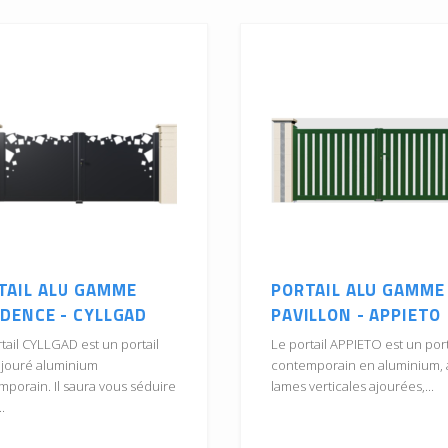
TAIL ALU GAMME
PORTAIL ALU GAMME
IDENCE - CYLLGAD
PAVILLON - APPIETO
tail CYLLGAD est un portail
Le portail APPIETO est un port
ajouré aluminium
contemporain en aluminium, 
porain. Il saura vous séduire
lames verticales ajourées,...
.