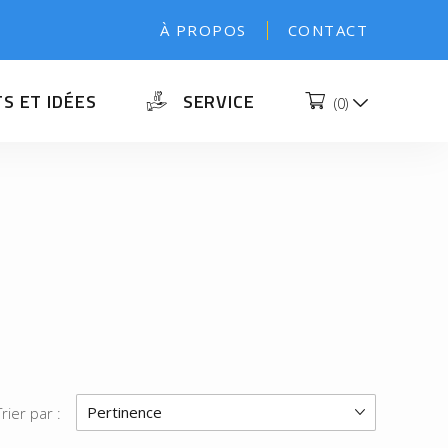
À PROPOS
CONTACT
S ET IDÉES
SERVICE
(
0
)
Pertinence
Trier par :
a