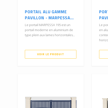
PORTAIL ALU GAMME
POR
PAVILLON - MARPESSA...
PAVI
Le portail MARPESSA 195 est un
Le por
portail moderne en aluminium de
en al
type plein aux lames horizontales...
conte
horizo
VOIR LE PRODUIT