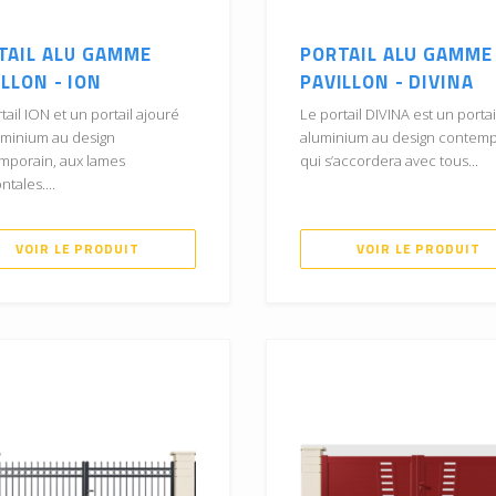
TAIL ALU GAMME
PORTAIL ALU GAMME
LLON - ION
PAVILLON - DIVINA
tail ION et un portail ajouré
Le portail DIVINA est un portai
uminium au design
aluminium au design contem
mporain, aux lames
qui s’accordera avec tous...
ntales....
VOIR LE PRODUIT
VOIR LE PRODUIT