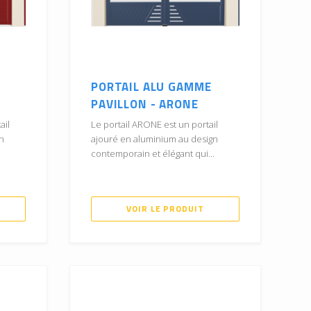
PORTAIL ALU GAMME
PAVILLON - ARONE
ail
Le portail ARONE est un portail
n
ajouré en aluminium au design
contemporain et élégant qui...
VOIR LE PRODUIT