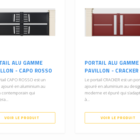
TAIL ALU GAMME
PORTAIL ALU GAMME
ILLON - CAPO ROSSO
PAVILLON - CRACKER
rtail CAPO ROSSO est un
Le portail CRACKER est un port
l ajouré en aluminium au
ajouré en aluminium au desig
n contemporain qui
moderne et épuré qui s’adap
era...
à...
VOIR LE PRODUIT
VOIR LE PRODUIT