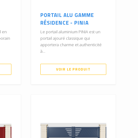
PORTAIL ALU GAMME
RÉSIDENCE - PINIA
l en
Le portail aluminium PINIA est un
porain
portail ajouré classique qui
apportera charme et authenticité
à...
VOIR LE PRODUIT