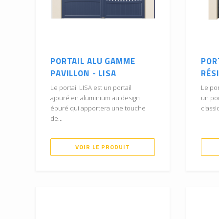
PORTAIL ALU GAMME
POR
PAVILLON - LISA
RÉS
Le portail LISA est un portail
Le po
ajouré en aluminium au design
un por
épuré qui apportera une touche
classi
de...
VOIR LE PRODUIT