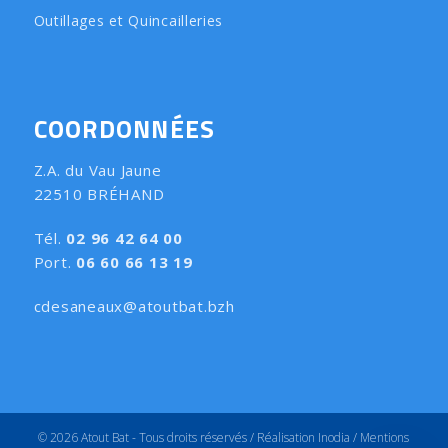
Outillages et Quincailleries
COORDONNÉES
Z.A. du Vau Jaune
22510 BRÉHAND
Tél.
02 96 42 64 00
Port.
06 60 66 13 19
cdesaneaux@atoutbat.bzh
© 2026 Atout Bat - Tous droits réservés /
Réalisation Inodia
/
Mentions