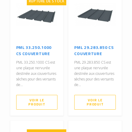
RUPTURE DE STOCK
PML 33.250.1000
PML 29.283.850 CS
CS COUVERTURE
COUVERTURE
PML 33.250.1000 CS est
PML 29.283.850 CS est
une plaque nervurée
une plaque nervurée
destinée aux couvertures
destinée aux couvertures
sèches pour des versants
sèches pour des versants
de...
de...
VOIR LE
VOIR LE
PRODUIT
PRODUIT