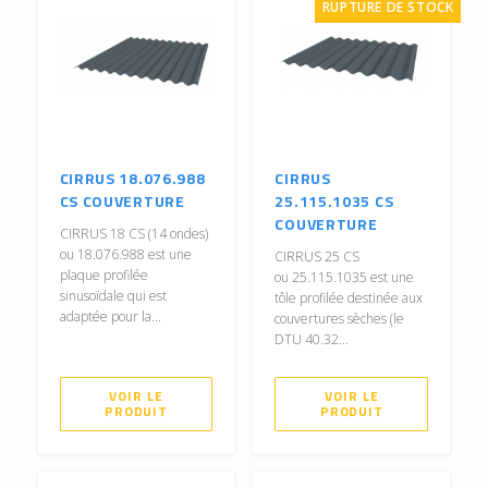
RUPTURE DE STOCK
CIRRUS 18.076.988
CIRRUS
CS COUVERTURE
25.115.1035 CS
COUVERTURE
CIRRUS 18 CS (14 ondes)
ou 18.076.988 est une
CIRRUS 25 CS
plaque profilée
ou 25.115.1035 est une
sinusoïdale qui est
tôle profilée destinée aux
adaptée pour la...
couvertures sèches (le
DTU 40.32...
VOIR LE
VOIR LE
PRODUIT
PRODUIT