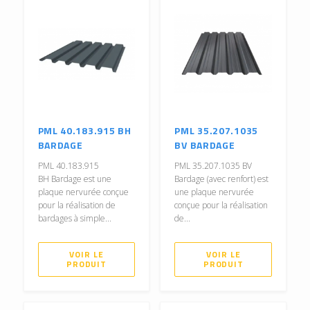
PML 40.183.915 BH
PML 35.207.1035
BARDAGE
BV BARDAGE
PML 40.183.915
PML 35.207.1035 BV
BH Bardage est une
Bardage (avec renfort) est
plaque nervurée conçue
une plaque nervurée
pour la réalisation de
conçue pour la réalisation
bardages à simple...
de...
VOIR LE
VOIR LE
PRODUIT
PRODUIT