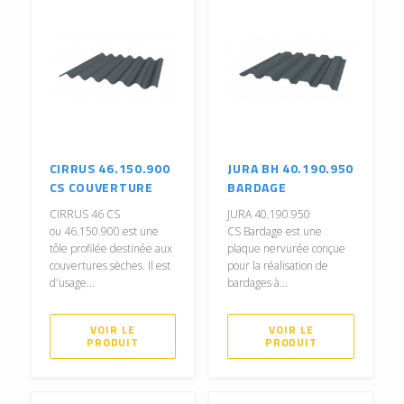
CIRRUS 46.150.900
JURA BH 40.190.950
CS COUVERTURE
BARDAGE
CIRRUS 46 CS
JURA 40.190.950
ou 46.150.900 est une
CS Bardage est une
tôle profilée destinée aux
plaque nervurée conçue
couvertures sèches. Il est
pour la réalisation de
d'usage...
bardages à...
VOIR LE
VOIR LE
PRODUIT
PRODUIT