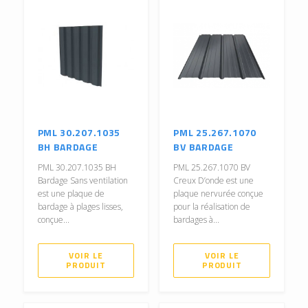
PML 30.207.1035
PML 25.267.1070
BH BARDAGE
BV BARDAGE
PML 30.207.1035 BH
PML 25.267.1070 BV
Bardage Sans ventilation
Creux D’onde est une
est une plaque de
plaque nervurée conçue
bardage à plages lisses,
pour la réalisation de
conçue...
bardages à...
VOIR LE
VOIR LE
PRODUIT
PRODUIT