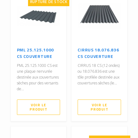
RUPTURE DE STOCK
PML 25.125.1000
CIRRUS 18.076.836
CS COUVERTURE
CS COUVERTURE
PML 25.125.1000 CS est
CIRRUS 18 CS (12 ondes)
une plaque nervurée
ou 18.076.836 est une
destinée aux couvertures
tôle profilée destinée aux
sèches pour des versants
couvertures sèches (le...
de...
VOIR LE
VOIR LE
PRODUIT
PRODUIT