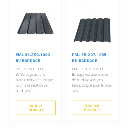
PML 33.250.1000
PML 35.207.1035
BV BARDAGE
BH BARDAGE
PML 33.250.1000
PML 35.207.1035 BH
BV Bardage est une
Bardage est une plaque
plaque nervurée conçue
de bardage à plages
pour la réalisation de
lisses, conçue pour la pose
bardages à...
avec...
VOIR LE
VOIR LE
PRODUIT
PRODUIT