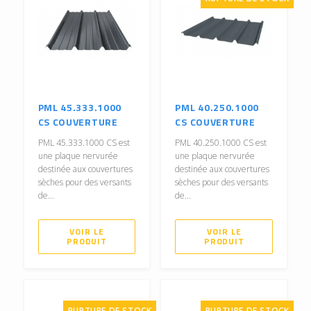
PML 45.333.1000
PML 40.250.1000
CS COUVERTURE
CS COUVERTURE
PML 45.333.1000 CS est
PML 40.250.1000 CS est
une plaque nervurée
une plaque nervurée
destinée aux couvertures
destinée aux couvertures
sèches pour des versants
sèches pour des versants
de...
de...
VOIR LE
VOIR LE
PRODUIT
PRODUIT
RUPTURE DE STOCK
RUPTURE DE STOCK