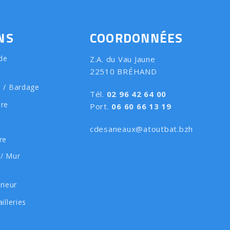
NS
COORDONNÉES
de
Z.A. du Vau Jaune
22510 BRÉHAND
e / Bardage
Tél.
02 96 42 64 00
ure
Port.
06 60 66 13 19
cdesaneaux@atoutbat.bzh
re
 / Mur
rieur
illeries