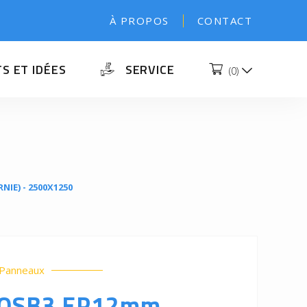
À PROPOS
CONTACT
S ET IDÉES
SERVICE
(
0
)
IE) - 2500X1250
 Panneaux
 OSB3 EP12mm