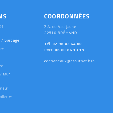
NS
COORDONNÉES
de
Z.A. du Vau Jaune
22510 BRÉHAND
e / Bardage
Tél.
02 96 42 64 00
ure
Port.
06 60 66 13 19
cdesaneaux@atoutbat.bzh
re
 / Mur
rieur
illeries