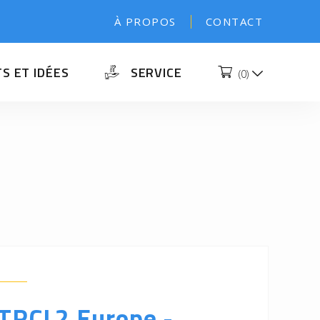
À PROPOS
CONTACT
S ET IDÉES
SERVICE
(
0
)
 TRCL2 Europe -