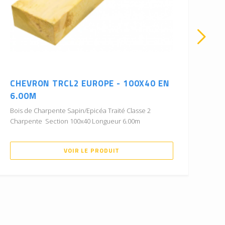
CHEVRON TRCL2 EUROPE - 100X40 EN
CH
6.00M
4.
Bois de Charpente Sapin/Epicéa Traité Classe 2
Boi
Charpente Section 100x40 Longueur 6.00m
Cha
VOIR LE PRODUIT