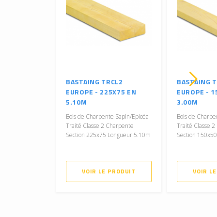
BASTAING TRCL2
BASTAING 
EUROPE - 225X75 EN
EUROPE - 1
5.10M
3.00M
Bois de Charpente Sapin/Epicéa
Bois de Charpe
Traité Classe 2 Charpente
Traité Classe 
Section 225x75 Longueur 5.10m
Section 150x5
VOIR LE PRODUIT
VOIR L