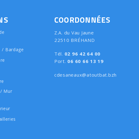
NS
COORDONNÉES
de
Z.A. du Vau Jaune
22510 BRÉHAND
e / Bardage
Tél.
02 96 42 64 00
ure
Port.
06 60 66 13 19
cdesaneaux@atoutbat.bzh
re
 / Mur
rieur
illeries