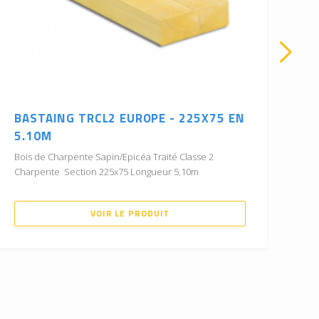
BASTAING TRCL2 EUROPE - 225X75 EN
BA
5.10M
4.
Bois de Charpente Sapin/Epicéa Traité Classe 2
Boi
Charpente Section 225x75 Longueur 5.10m
Cha
VOIR LE PRODUIT