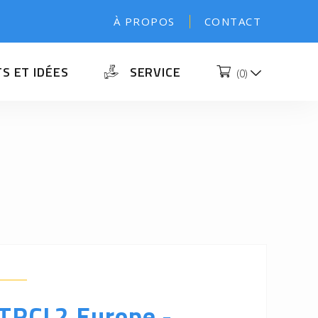
À PROPOS
CONTACT
S ET IDÉES
SERVICE
(
0
)
 TRCL2 Europe -