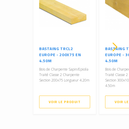
BASTAING TRCL2
BASTAING 
EUROPE - 200X75 EN
EUROPE - 3
4.50M
4.50M
Bois de Charpente Sapin/Epicéa
Bois de Charpe
Traité Classe 2 Charpente
Traité Classe 
Section 200x75 Longueur 4.20m
Section 300x1
4.50m
VOIR LE PRODUIT
VOIR L