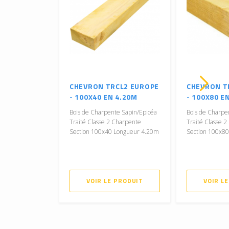
CHEVRON TRCL2 EUROPE
CHEVRON T
- 100X40 EN 4.20M
- 100X80 E
Bois de Charpente Sapin/Epicéa
Bois de Charpe
Traité Classe 2 Charpente
Traité Classe 
Section 100x40 Longueur 4.20m
Section 100x8
VOIR LE PRODUIT
VOIR L