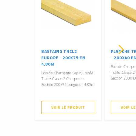
BASTAING TRCL2
PLANCHE T
EUROPE - 200X75 EN
- 200X40 E
4.80M
Bois de Charpe
Traité Classe 
Bois de Charpente Sapin/Epicéa
Section 200x4
Traité Classe 2 Charpente
Section 200x75 Longueur 4.80m
VOIR LE PRODUIT
VOIR L