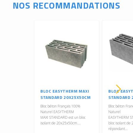
NOS RECOMMANDATIONS
BLOC EASYTHERM MAXI
BLOC EASY
STANDARD 20X25X50CM
STANDARD 
Bloc béton Français 100%
Bloc béton Fra
Naturel EASYTHERM
Naturel
MAXI STANDARD est un bloc
EASYTHERM ST
isolant de 20x25x50cm....
bloc isolant d
répondant...