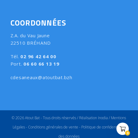
COORDONNÉES
Z.A. du Vau Jaune
22510 BRÉHAND
Tél.
02 96 42 64 00
Port.
06 60 66 13 19
cdesaneaux@atoutbat.bzh
© 2026 Atout Bat - Tous droits réservés /
Réalisation Inodia
/
Mentions
Légales
-
Conditions générales de vente
-
Politique de confidentialité
(
)
0
des données