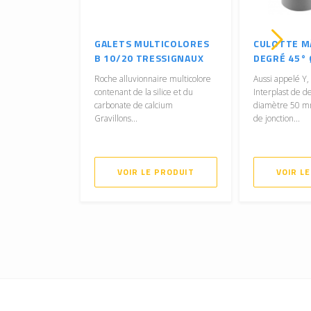
GALETS MULTICOLORES
CULOTTE M
B 10/20 TRESSIGNAUX
DEGRÉ 45°
Roche alluvionnaire multicolore
Aussi appelé Y, 
contenant de la silice et du
Interplast de d
carbonate de calcium
diamètre 50 m
Gravillons...
de jonction...
VOIR LE PRODUIT
VOIR L