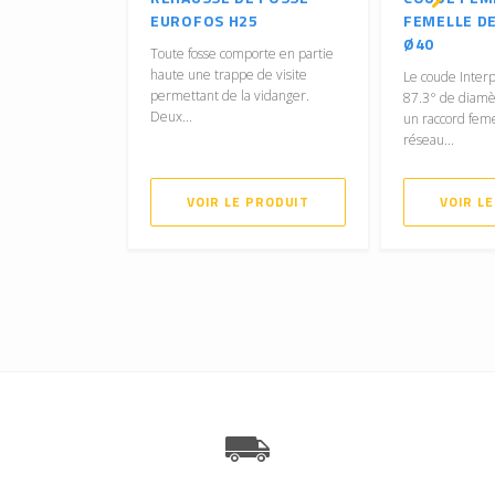
EUROFOS H25
FEMELLE DE
Ø40
Toute fosse comporte en partie
haute une trappe de visite
Le coude Interp
permettant de la vidanger.
87.3° de diam
Deux...
un raccord fem
réseau...
VOIR LE PRODUIT
VOIR L