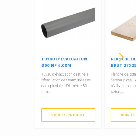
TUYAU D'ÉVACUATION
PLANCHE D
Ø50 NF 4.00M
BRUT 27X25
Tuyau d'évacuation destiné à
Planche de coff
l'évacuation des eaux usées et
Sapin/Epicea . I
eaux pluviales. Diamètre 50
réalisation de c
mm,...
béton,...
VOIR LE PRODUIT
VOIR L