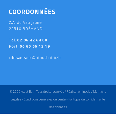
COORDONNÉES
Z.A. du Vau Jaune
22510 BRÉHAND
Tél.
02 96 42 64 00
Port.
06 60 66 13 19
cdesaneaux@atoutbat.bzh
© 2026 Atout Bat - Tous droits réservés /
Réalisation Inodia
/
Mentions
Légales
-
Conditions générales de vente
-
Politique de confidentialité
des données