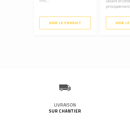
mm,...
calcaire et cons
principalement 
VOIR LE PRODUIT
VOIR L
LIVRAISON
SUR CHANTIER