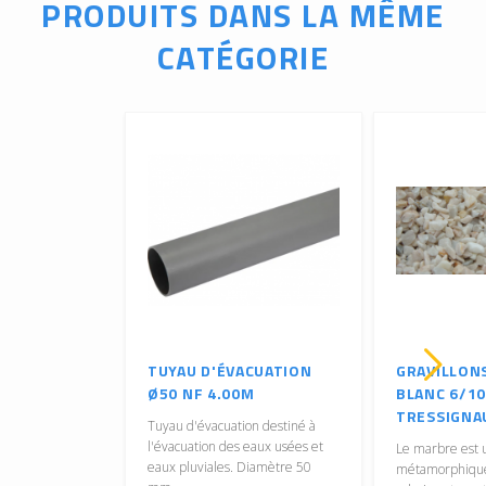
PRODUITS DANS LA MÊME
CATÉGORIE
TUYAU D'ÉVACUATION
GRAVILLON
Ø50 NF 4.00M
BLANC 6/10
TRESSIGNA
Tuyau d'évacuation destiné à
l'évacuation des eaux usées et
Le marbre est 
eaux pluviales. Diamètre 50
métamorphique