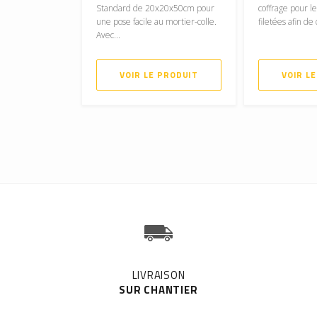
Standard de 20x20x50cm pour
coffrage pour l
une pose facile au mortier-colle.
filetées afin de
Avec...
VOIR LE PRODUIT
VOIR L
LIVRAISON
SUR CHANTIER