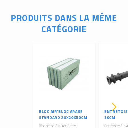
PRODUITS DANS LA MÊME
CATÉGORIE
BLOC AIR'BLOC ARASE
ENTRETOIS
STANDARD 20X20X50CM
30CM
Bloc béton Air'Bloc Arase
Entretoise à pl