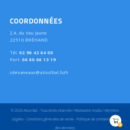
COORDONNÉES
Z.A. du Vau Jaune
22510 BRÉHAND
Tél.
02 96 42 64 00
Port.
06 60 66 13 19
cdesaneaux@atoutbat.bzh
© 2026 Atout Bat - Tous droits réservés /
Réalisation Inodia
/
Mentions
Légales
-
Conditions générales de vente
-
Politique de confidentialité
(
)
0
des données