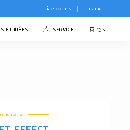
À PROPOS
CONTACT
S ET IDÉES
SERVICE
(
0
)
construction
ET EFFECT