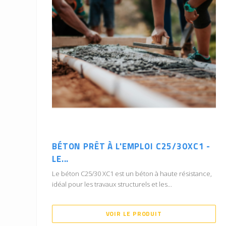
BÉTON PRÊT À L'EMPLOI C25/30XC1 -
LE...
Le béton C25/30 XC1 est un béton à haute résistance,
idéal pour les travaux structurels et les...
VOIR LE PRODUIT