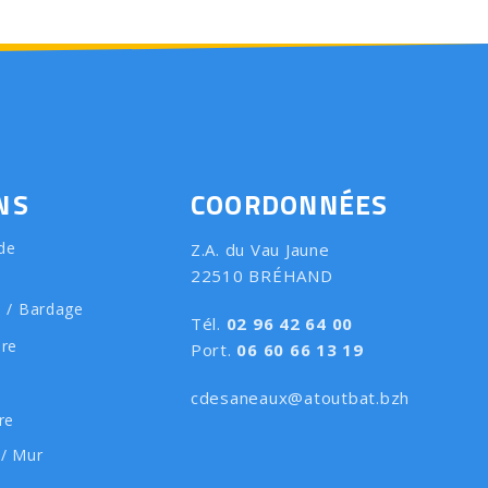
NS
COORDONNÉES
de
Z.A. du Vau Jaune
22510 BRÉHAND
e / Bardage
Tél.
02 96 42 64 00
ure
Port.
06 60 66 13 19
cdesaneaux@atoutbat.bzh
re
 / Mur