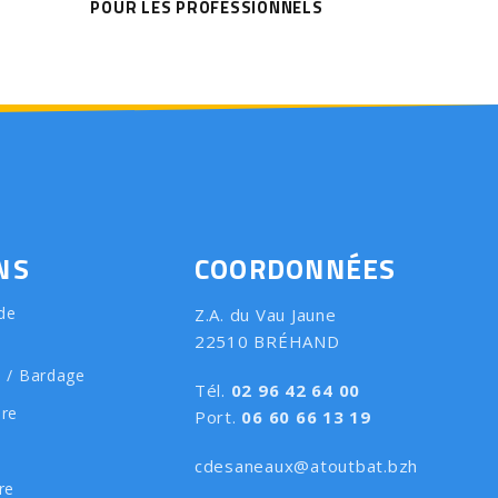
POUR LES PROFESSIONNELS
NS
COORDONNÉES
de
Z.A. du Vau Jaune
22510 BRÉHAND
e / Bardage
Tél.
02 96 42 64 00
ure
Port.
06 60 66 13 19
cdesaneaux@atoutbat.bzh
re