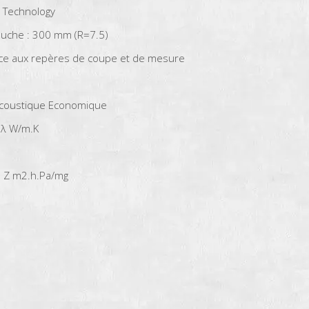
 Technology
uche : 300 mm (R=7.5)
râce aux repères de coupe et de mesure
acoustique Economique
 λ W/m.K
3 Z m2.h.Pa/mg