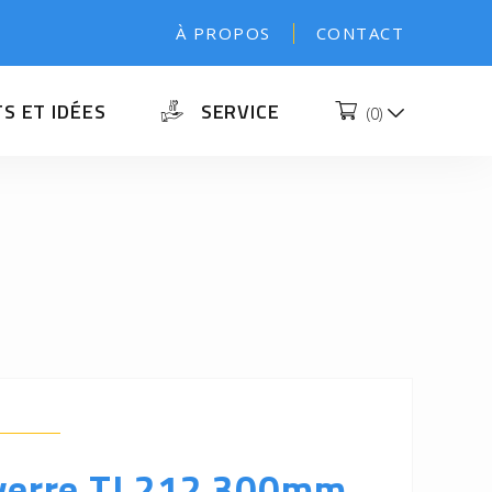
À PROPOS
CONTACT
S ET IDÉES
SERVICE
(
0
)
 verre TI 212 300mm