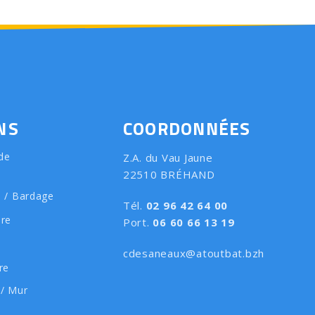
NS
COORDONNÉES
de
Z.A. du Vau Jaune
22510 BRÉHAND
e / Bardage
Tél.
02 96 42 64 00
ure
Port.
06 60 66 13 19
cdesaneaux@atoutbat.bzh
re
 / Mur