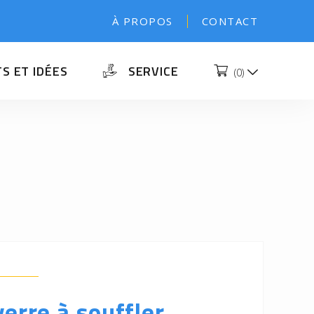
À PROPOS
CONTACT
S ET IDÉES
SERVICE
(
0
)
verre à souffler