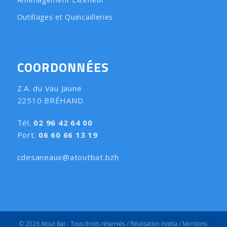
Outillages et Quincailleries
COORDONNÉES
Z.A. du Vau Jaune
22510 BRÉHAND
Tél.
02 96 42 64 00
Port.
06 60 66 13 19
cdesaneaux@atoutbat.bzh
© 2026 Atout Bat - Tous droits réservés /
Réalisation Inodia
/
Mentions