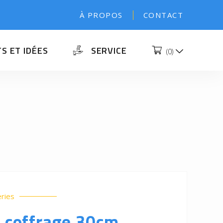
À PROPOS
CONTACT
S ET IDÉES
SERVICE
(
0
)
eries
à coffrage 30cm