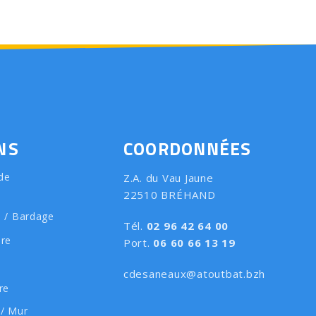
NS
COORDONNÉES
de
Z.A. du Vau Jaune
22510 BRÉHAND
e / Bardage
Tél.
02 96 42 64 00
ure
Port.
06 60 66 13 19
cdesaneaux@atoutbat.bzh
re
 / Mur