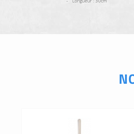
Longueur : 30cm
N