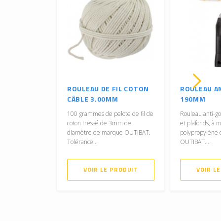
ROULEAU DE FIL COTON
ROULEAU A
CÂBLE 3.00MM
190MM
100 grammes de pelote de fil de
Rouleau anti-g
coton tressé de 3mm de
et plafonds, à 
diamètre de marque OUTIBAT.
polypropylène 
Tolérance...
OUTIBAT....
VOIR LE PRODUIT
VOIR L