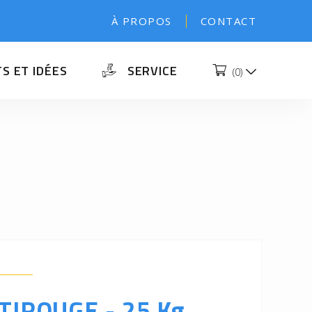
À PROPOS
CONTACT
S ET IDÉES
SERVICE
(
0
)
ATIROUGE - 25 Kg