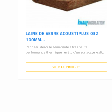
LAINE DE VERRE ACOUSTIPLUS 032
100MM...
Panneau déroulé semi-rigide à très haute
performance thermique revêtu d'un surfaçage kraft;...
VOIR LE PRODUIT