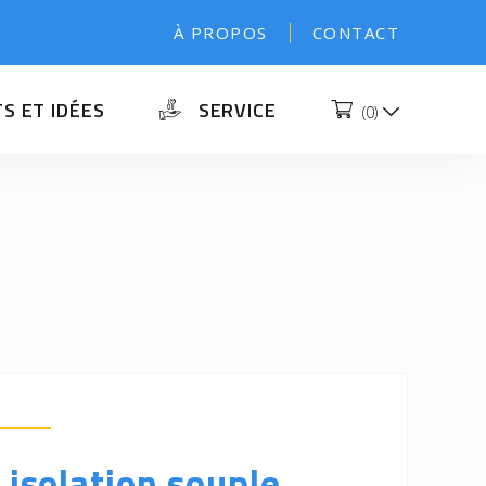
À PROPOS
CONTACT
S ET IDÉES
SERVICE
(
0
)
 isolation souple