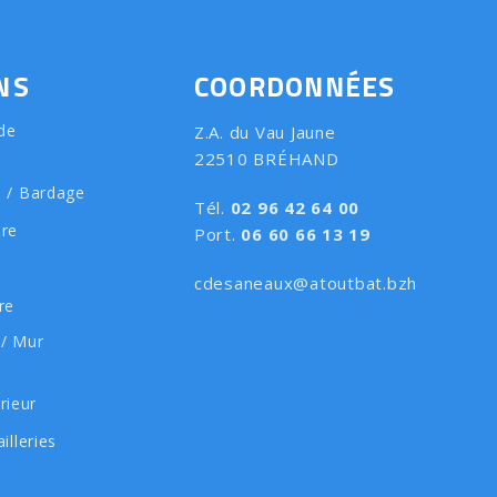
NS
COORDONNÉES
de
Z.A. du Vau Jaune
22510 BRÉHAND
e / Bardage
Tél.
02 96 42 64 00
ure
Port.
06 60 66 13 19
cdesaneaux@atoutbat.bzh
re
 / Mur
rieur
illeries