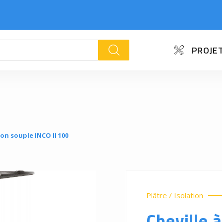
PROJET
k
ion souple INCO II 100
Plâtre / Isolation
Cheville à