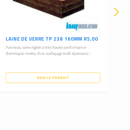
LAINE DE VERRE TP 238 160MM R5,00
LA
12
Panneau semi-rigide à très haute performance
thermique revêtu d'un surfaçage kraft épaisseur...
Pan
per
VOIR LE PRODUIT