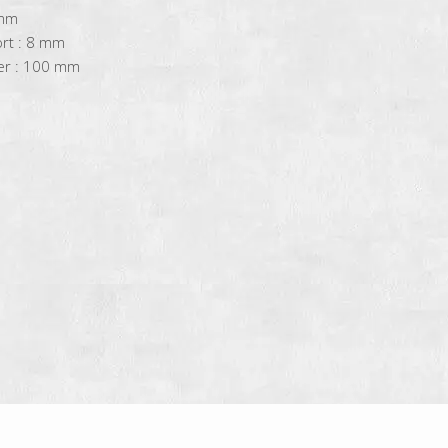
 mm
rt : 8 mm
xer : 100 mm