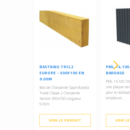
BASTAING TRCL2
PML 14.100
EUROPE - 300X100 EN
BARDAGE
9.00M
PML 14.100.10
une plaque ne
Bois de Charpente Sapin/Epicéa
pour la réalisat
Traité Classe 2 Charpente
simples et...
Section 300x100 Longueur
9.00m
VOIR LE PRODUIT
VOIR L