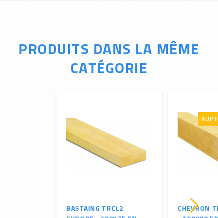
PRODUITS DANS LA MÊME
CATÉGORIE
RUPT
BASTAING TRCL2
CHEVRON T