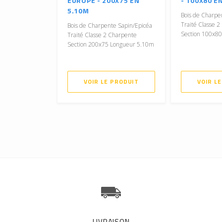
EUROPE - 200X75 EN
- 100X80 E
5.10M
Bois de Charpe
Traité Classe 
Bois de Charpente Sapin/Epicéa
Section 100x8
Traité Classe 2 Charpente
Section 200x75 Longueur 5.10m
VOIR LE PRODUIT
VOIR L
LIVRAISON