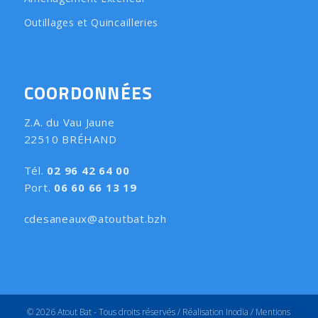
Outillages et Quincailleries
COORDONNÉES
Z.A. du Vau Jaune
22510 BRÉHAND
Tél.
02 96 42 64 00
Port.
06 60 66 13 19
cdesaneaux@atoutbat.bzh
© 2026 Atout Bat - Tous droits réservés /
Réalisation Inodia
/
Mentions