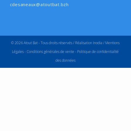
cdesaneaux@atoutbat.bzh
© 2026 Atout Bat - Tous droits réservés /
Réalisation Inodia
/
Mentions
Légales
-
Conditions générales de vente
-
Politique de confidentialité
des données