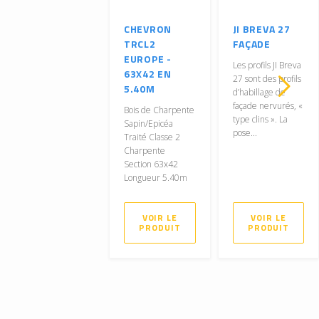
CHEVRON
JI BREVA 27
TRCL2
FAÇADE
EUROPE -
Les profils JI Breva
63X42 EN
27 sont des profils
5.40M
d’habillage de
façade nervurés, «
Bois de Charpente
type clins ». La
Sapin/Epicéa
pose...
Traité Classe 2
Charpente
Section 63x42
Longueur 5.40m
VOIR LE
VOIR LE
PRODUIT
PRODUIT