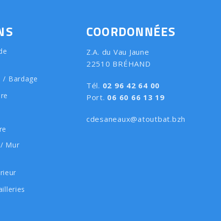
NS
COORDONNÉES
de
Z.A. du Vau Jaune
22510 BRÉHAND
e / Bardage
Tél.
02 96 42 64 00
ure
Port.
06 60 66 13 19
cdesaneaux@atoutbat.bzh
re
 / Mur
rieur
illeries