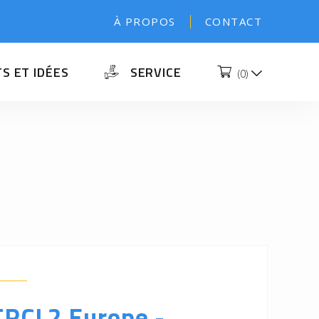
À PROPOS
CONTACT
S ET IDÉES
SERVICE
(
0
)
TRCL2 Europe -