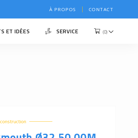
À PROPOS
CONTACT
S ET IDÉES
SERVICE
(
0
)
construction
ymouth Ø32 50.00M