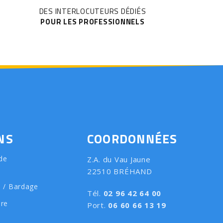
DES INTERLOCUTEURS DÉDIÉS
POUR LES PROFESSIONNELS
NS
COORDONNÉES
de
Z.A. du Vau Jaune
22510 BRÉHAND
e / Bardage
Tél.
02 96 42 64 00
ure
Port.
06 60 66 13 19