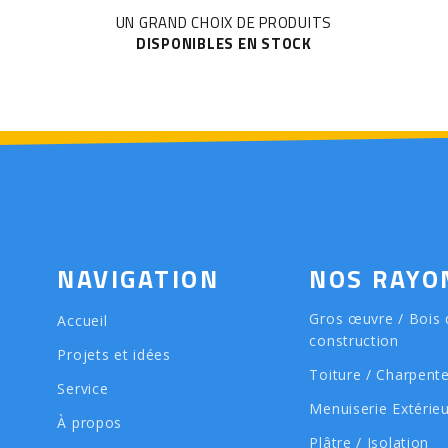
UN GRAND CHOIX DE PRODUITS
DISPONIBLES EN STOCK
NAVIGATION
NOS RAYO
Gros œuvre / Bois 
Accueil
construction
Projets et idées
Toiture / Charpent
Service
Menuiserie Extérie
À propos
Plâtre / Isolation