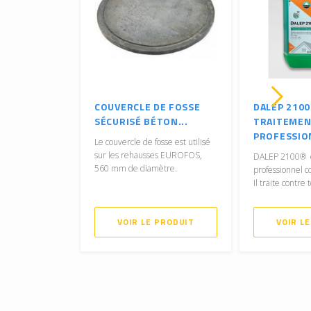
COUVERCLE DE FOSSE
DALEP 210
SÉCURISÉ BÉTON...
TRAITEME
PROFESSION
Le couvercle de fosse est utilisé
sur les rehausses EUROFOS,
DALEP 2100® es
560 mm de diamètre.
professionnel c
Il traite contre 
VOIR LE PRODUIT
VOIR L