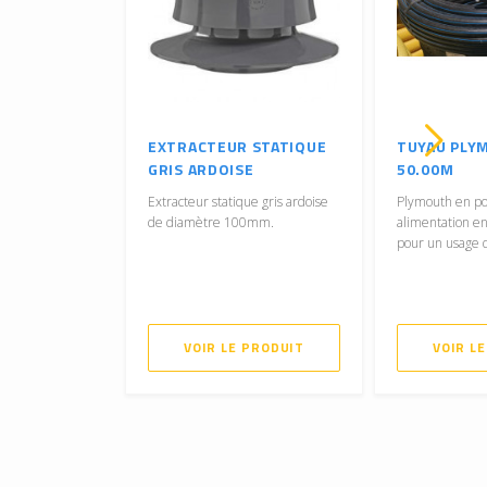
EXTRACTEUR STATIQUE
TUYAU PLY
GRIS ARDOISE
50.00M
Extracteur statique gris ardoise
Plymouth en po
de diamètre 100mm.
alimentation en
pour un usage 
VOIR LE PRODUIT
VOIR L