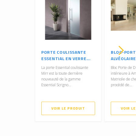
PORTE COULISSANTE
BLOC-PORT
ESSENTIAL EN VERRE...
ALVÉOLAIRE
La porte Essential coulissante
Bloc Porte de D
Mirr est la toute dernière
intérieure à Am
nouveauté de la gamme
Matricée de c
Essential Scrigno...
procédé de...
VOIR LE PRODUIT
VOIR L