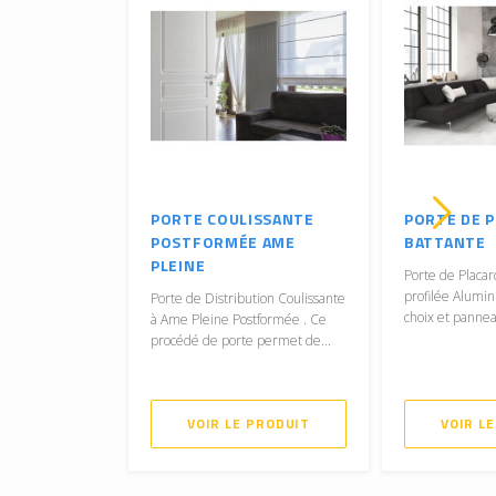
PORTE COULISSANTE
PORTE DE 
POSTFORMÉE AME
BATTANTE
PLEINE
Porte de Placar
profilée Alumi
Porte de Distribution Coulissante
choix et panneau
à Ame Pleine Postformée . Ce
procédé de porte permet de...
VOIR LE PRODUIT
VOIR L