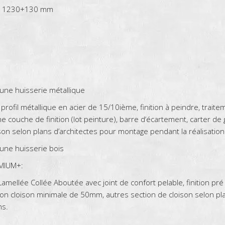
 à 1230+130 mm
 une huisserie métallique
 profil métallique en acier de 15/10ième, finition à peindre, trait
 couche de finition (lot peinture), barre d‘écartement, carter de 
on selon plans d’architectes pour montage pendant la réalisation
 une huisserie bois
EMIUM+:
Lamellée Collée Aboutée avec joint de confort pelable, finition pr
ion cloison minimale de 50mm, autres section de cloison selon pl
ns.