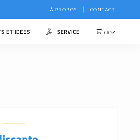
À PROPOS
CONTACT
S ET IDÉES
SERVICE
(
0
)
lissante