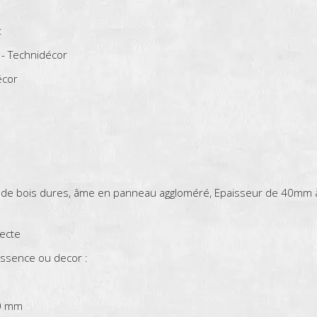
:
 - Technidécor
écor
s de bois dures, âme en panneau aggloméré, Epaisseur de 40mm à
tecte
ssence ou decor :
30 mm