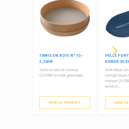
TAMIS EN BOIS N°10 -
PELLE FORT
2,2MM
RONDE BLE
Tamis en bois de marque
Pelle bleue col
OUTIBAT en toile galvanisée.
trempé haute r
marque OUTIB
vendu à...
VOIR LE PRODUIT
VOIR L