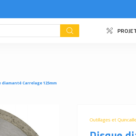
PROJET
k
e diamanté Carrelage 125mm
Outillages et Quincaill
Disque d