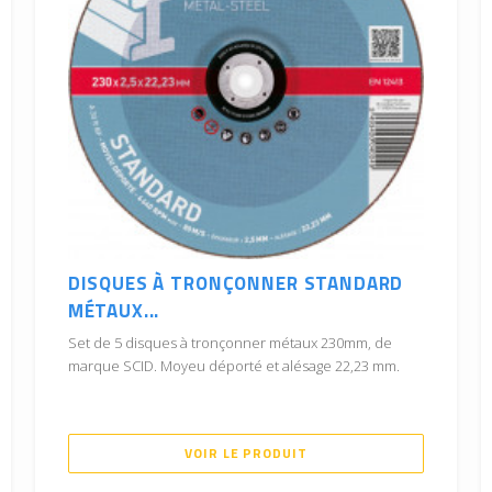
DISQUES À TRONÇONNER STANDARD
MÉTAUX...
Set de 5 disques à tronçonner métaux 230mm, de
marque SCID. Moyeu déporté et alésage 22,23 mm.
VOIR LE PRODUIT