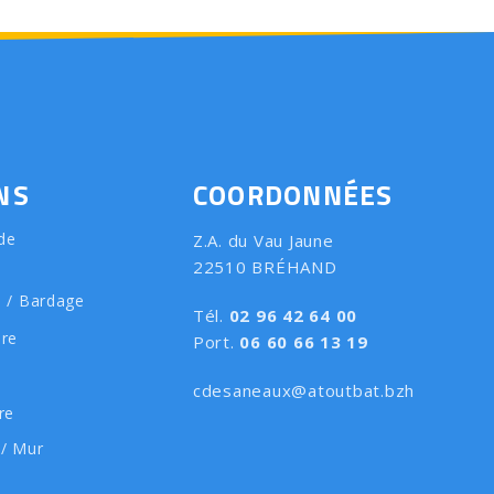
NS
COORDONNÉES
de
Z.A. du Vau Jaune
22510 BRÉHAND
e / Bardage
Tél.
02 96 42 64 00
ure
Port.
06 60 66 13 19
cdesaneaux@atoutbat.bzh
re
 / Mur