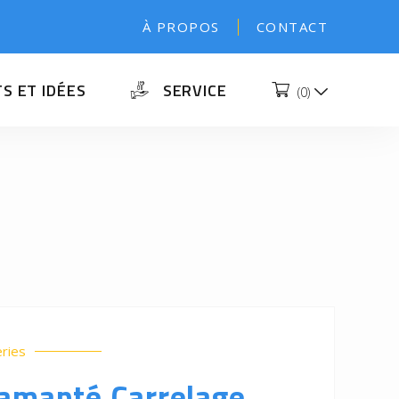
À PROPOS
CONTACT
S ET IDÉES
SERVICE
(
0
)
eries
iamanté Carrelage