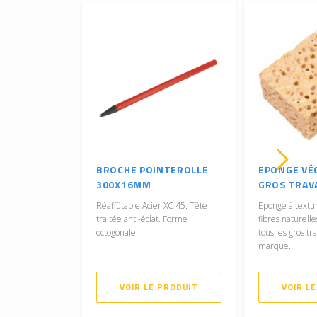
BROCHE POINTEROLLE
EPONGE VÉ
300X16MM
GROS TRAV
Réaffûtable Acier XC 45. Tête
Eponge à textu
traitée anti-éclat. Forme
fibres naturelle
octogonale.
tous les gros tr
marque...
VOIR LE PRODUIT
VOIR L