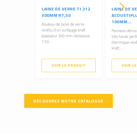
LAINE DE VERRE TI 212
LAINE DE V
300MM R7,50
ACOUSTIPL
100MM...
Rouleau de laine de verre
revêtu d'un surfaçage kraft
Panneau déroul
épaisseur 300 mm résistance
très haute per
7.50...
thermique revê
kraft;...
VOIR LE PRODUIT
VOIR L
DÉCOUVREZ NOTRE CATALOGUE