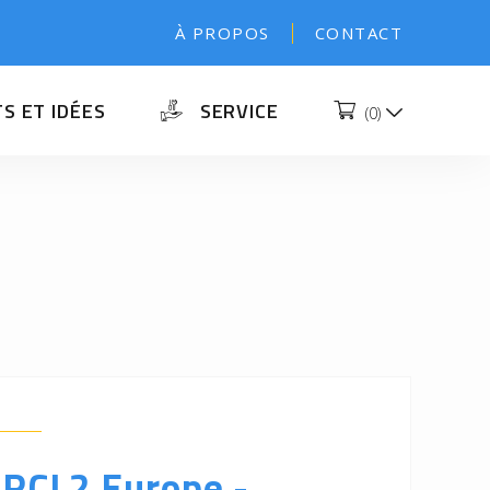
À PROPOS
CONTACT
S ET IDÉES
SERVICE
(
0
)
TRCL2 Europe -