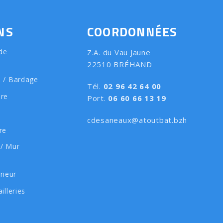
NS
COORDONNÉES
de
Z.A. du Vau Jaune
22510 BRÉHAND
e / Bardage
Tél.
02 96 42 64 00
ure
Port.
06 60 66 13 19
cdesaneaux@atoutbat.bzh
re
 / Mur
rieur
illeries