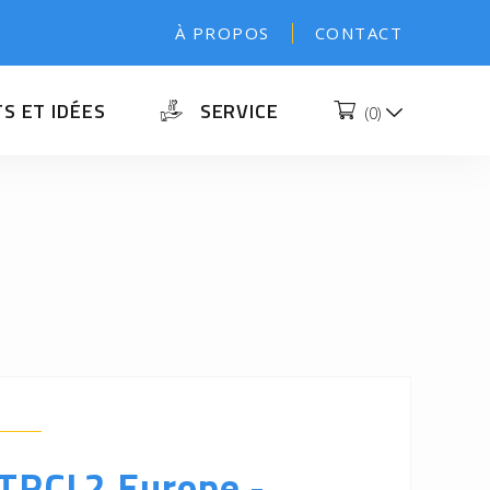
À PROPOS
CONTACT
S ET IDÉES
SERVICE
(
0
)
 TRCL2 Europe -