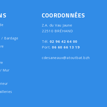
NS
COORDONNÉES
de
Z.A. du Vau Jaune
22510 BRÉHAND
e / Bardage
Tél.
02 96 42 64 00
ure
Port.
06 60 66 13 19
cdesaneaux@atoutbat.bzh
re
 / Mur
rieur
illeries