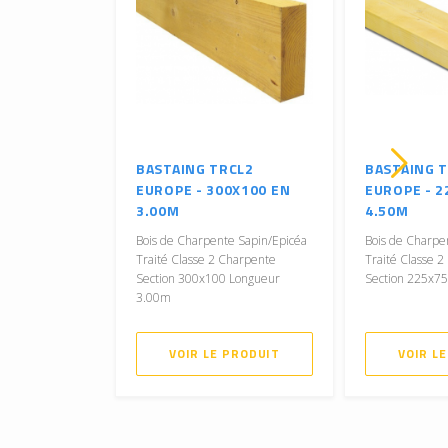
BASTAING TRCL2
BASTAING 
EUROPE - 300X100 EN
EUROPE - 2
3.00M
4.50M
Bois de Charpente Sapin/Epicéa
Bois de Charpe
Traité Classe 2 Charpente
Traité Classe 
Section 300x100 Longueur
Section 225x7
3.00m
VOIR LE PRODUIT
VOIR L