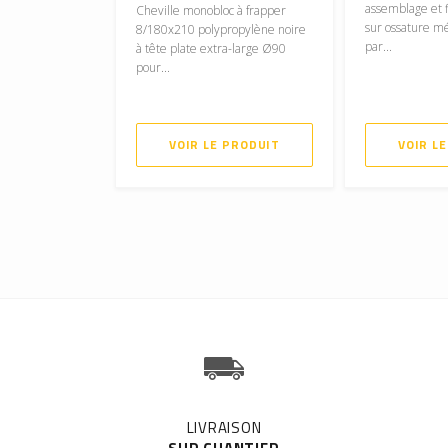
assemblage et f
Cheville monobloc à frapper
sur ossature m
8/180x210 polypropylène noire
par...
à tête plate extra-large Ø90
pour...
VOIR LE PRODUIT
VOIR L
LIVRAISON