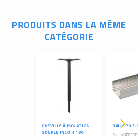
PRODUITS DANS LA MÊME
CATÉGORIE
CHEVILLE À ISOLATION
RAILS 70 3
SOUPLE INCO II 180
Rail INGEPERFI