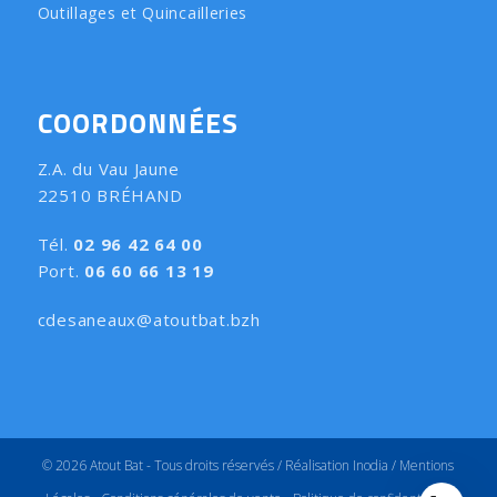
Outillages et Quincailleries
COORDONNÉES
Z.A. du Vau Jaune
22510 BRÉHAND
Tél.
02 96 42 64 00
Port.
06 60 66 13 19
cdesaneaux@atoutbat.bzh
© 2026 Atout Bat - Tous droits réservés /
Réalisation Inodia
/
Mentions